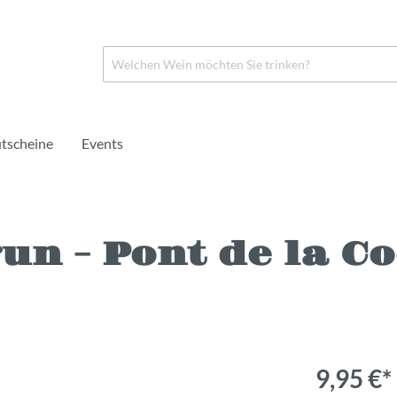
tscheine
Events
n - Pont de la Co
in
o
Rosé
Crémant
Portwein
rei
rei
Naturwein
Alkoholfrei
Likörwein
9,95 €*