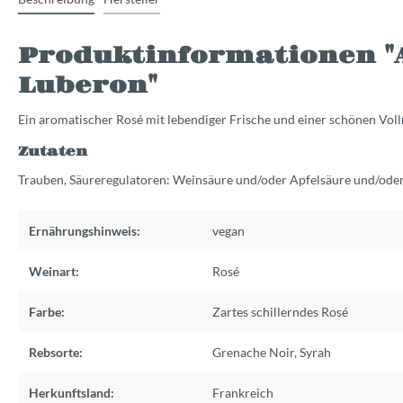
Produktinformationen "A
Luberon"
Ein aromatischer Rosé mit lebendiger Frische und einer schönen Vo
Zutaten
Trauben, Säureregulatoren: Weinsäure und/oder Apfelsäure und/oder
Ernährungshinweis:
vegan
Weinart:
Rosé
Farbe:
Zartes schillerndes Rosé
Rebsorte:
Grenache Noir
,
Syrah
Herkunftsland:
Frankreich