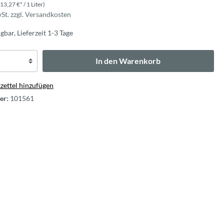
(13,27 €* / 1 Liter)
wSt. zzgl. Versandkosten
gbar, Lieferzeit 1-3 Tage
In den Warenkorb
ettel hinzufügen
er:
101561