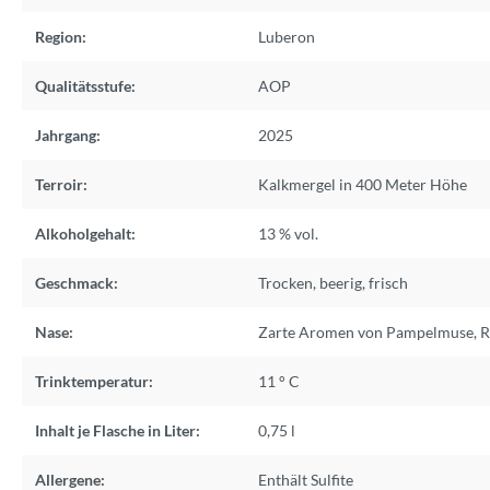
Region:
Luberon
Qualitätsstufe:
AOP
Jahrgang:
2025
Terroir:
Kalkmergel in 400 Meter Höhe
Alkoholgehalt:
13 % vol.
Geschmack:
Trocken, beerig, frisch
Nase:
Zarte Aromen von Pampelmuse, R
Trinktemperatur:
11 ° C
Inhalt je Flasche in Liter:
0,75 l
Allergene:
Enthält Sulfite