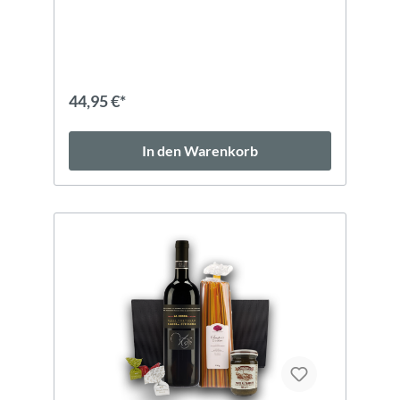
Informationen zu den Produkten im
Geschenkpaket finden Sie hier: Collegium
Wirtemberg, Denkmal Cabernet Franc trocken
Schwäbischer Quittenbrand Käsegebäck
Nudelhaus - Biscotti al formaggio Echte
schwäbische Wibele Hochwertig verpackt im
44,95 €*
schwarzen Geschenkkarton. Gerne gehen wir
auch auf individuelle Wünsche ein, treten Sie
einfach mit uns in Kontakt!
In den Warenkorb