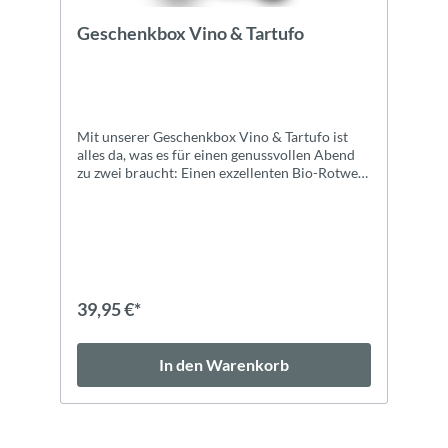
Geschenkbox Vino & Tartufo
Mit unserer Geschenkbox Vino & Tartufo ist
alles da, was es für einen genussvollen Abend
zu zwei braucht: Einen exzellenten Bio-Rotwein
aus Einzellage, dazu leckere Pasta mit
Trüffelpesto, gefolgt von einem kleinen süßen
Abschluss. Alle Informationen zu den
Produkten im Geschenkpaket finden Sie hier:
Cantine Volpi, Barbera Superiore "La Zerba",
DOC, BIO Pesto al Tartufo - Trüffelpesto
Gourmet Berner, Spaghetti Tricolore Tartufi
39,95 €*
Dolce Hochwertig verpackt im schwarzen
Geschenkkarton. Gerne gehen wir auch auf
individuelle Wünsche ein, treten Sie einfach mit
In den Warenkorb
uns in Kontakt!