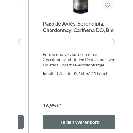
Pago de Aylés, Serendipia,
Bas
Chardonnay, Cariñena DO, Bio
Zieg
Lage
Enorm üppiger, körperreicher
Ein 
und
Chardonnay mit tollen Röstaromen vom
Quali
in
Holzfass.ExpertiseSechsmonatige
Bisma
Reifung in französischen Allier
Unge
Inhalt:
0.75 Liter
(22,60 €* / 1 Liter)
Inhal
t
Eichenfässern.
soll 
 und
ausg
haben
e
komp
Hefe
& 50
16,95 €*
29,9
edem
Sacch
Stabi
Kons
In den Warenkorb
Antio
Schut