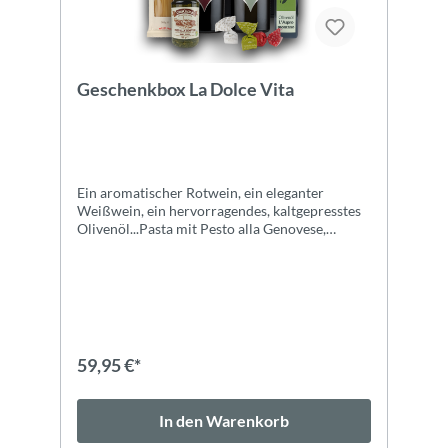
Geschenkbox La Dolce Vita
Ein aromatischer Rotwein, ein eleganter
Weißwein, ein hervorragendes, kaltgepresstes
Olivenöl...Pasta mit Pesto alla Genovese,
gefolgt von drei süßen Tartufi. Mit unserer
Geschenkbox La Dolce Vita verschenken Sie
Genussmomente mit Italienfeeling. Alle
Informationen zu den Produkten im
Geschenkpaket finden Sie hier: Ai Galli,
Sauvignon Blanc, Lison-Pramaggiore DOC Ai
Galli, Cabernet Franc, Lison-Pramaggiore DOC
59,95 €*
Natives Ölivenöl Extra L'Aspromontano
Rummo Spaghetti No3 Pesto alla Genovese
Tartufi Dolce Hochwertig verpackt im
In den Warenkorb
schwarzen Geschenkkarton. Gerne gehen wir
auch auf individuelle Wünsche ein, treten Sie