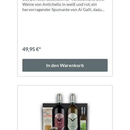
Weine von Antichello in weiß und rot, ein
hervorragender Spumante von Ai Galli, dazu
drei Tartufi Dolce mit weißer Schokolade,
Pistazie und Stracciatella. Alle Informationen
zu den Produkten im Geschenkpaket finden Sie
hier: Antichello, Valpolicella DOC Antichello,
Bianco di Custoza DOC Ai Galli, Ribolla Gialla
Spumante Brut Trio Tartufo Dolce Hochwertig
verpackt im schwarzen Geschenkkarton. Gerne
49,95 €*
gehen wir auch auf individuelle Wünsche ein,
treten Sie einfach mit uns in Kontakt!
In den Warenkorb