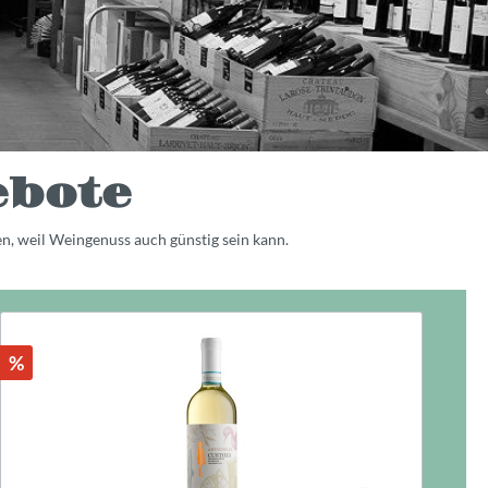
ebote
en, weil Weingenuss auch günstig sein kann.
%
%