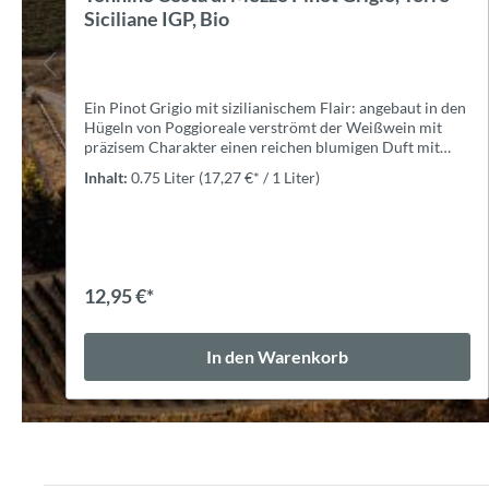
Siciliane IGP, Bio
en
Zibibbo ist die aromatischste Rebsorte Siziliens und
gehört zur Familie der Moscato-Trauben. Ein breites
Aromenspektrum und eine anhaltende Mineralität
zeichnen den Zibibbo von Tonnino aus.ExpertiseNach
Inhalt:
0.75 Liter
(16,60 €* / 1 Liter)
dem Entrappen und Zerkleinern wird der Most 20 bis 24
in
Stunden lang bei 4 °C kryomazeriert, ohne dass er mit
Sauerstoff in Berührung kommt. Nach dem Pressen wird
der Most in Edelstahltanks bei 14 bis 15 °C vergoren. 3-4
Monate Reifung in Edelstahltanks, gefolgt von zwei
Monaten Flaschenreifung.ZutatenSulfite
12,45 €*
In den Warenkorb