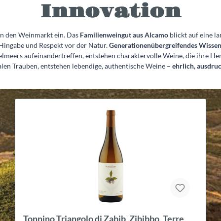
Innovation
 in den Weinmarkt ein. Das
Familienweingut aus Alcamo
blickt auf eine l
Hingabe und Respekt vor der Natur.
Generationenübergreifendes Wissen,
ttelmeers aufeinandertreffen, entstehen charaktervolle Weine, die ihre 
nalen Trauben, entstehen lebendige, authentische Weine –
ehrlich, ausdru
Tonnino Costa del Pero Grillo, Sicilia DOC,