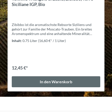
Bio
Die Grillo-Reben gedeihen auf der besonderen Parzelle
El Pero an den steilen Hängen des Weinguts Tonnino. Die
Parzelle wird von einem Wildbirnenhain überragt, der
jeden Frühling in voller Blüte steht und der Parzelle
Inhalt:
0.75 Liter
(16,60 €* / 1 Liter)
seinen Namen verleiht.Expertise3-4 Monate Reifung in
Zementtanks bei kontrollierter Temperatur, bevor er in
Flaschen abgefüllt wird.ZutatenSulfite
12,45 €*
In den Warenkorb