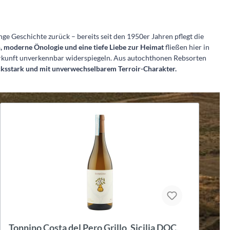
ange Geschichte zurück – bereits seit den 1950er Jahren pflegt die
 moderne Önologie und eine tiefe Liebe zur Heimat
fließen hier in
Herkunft unverkennbar widerspiegeln. Aus autochthonen Rebsorten
cksstark und mit unverwechselbarem Terroir-Charakter.
Tonnino Passo di Contessa Nero d'Avola,
T