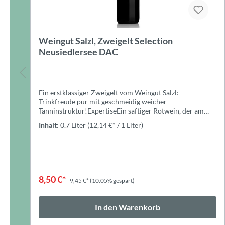
Antichello, Chiaretto Bardolino DOC
Ein fruchtig, leichter Sommer-Rosé vom Ufer des
Gardasees.ZutatenTrauben, Konzentrierter Traubenmost,
Antioxidationsmittel: KALIUMMETABISULFIT (E224)
Stabilisierungsmittel: Kaliumpolyasparat (E456),
Inhalt:
0.75 Liter
(10,67 €* / 1 Liter)
und/oder Gummiarabikum (E414) Abfgefüllt unter
Schutzatmosphäre
8,00 €*
8,95 €*
(10.61% gespart)
In den Warenkorb