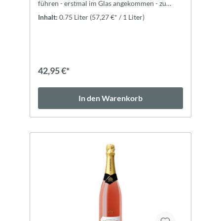
führen - erstmal im Glas angekommen - zu
einer wahren
Inhalt:
0.75 Liter
(57,27 €* / 1 Liter)
Geschmacksexplosion.ExpertiseAuf zarte
Zitrusdüfte und üppigen Früchten mit einem
Hauch Honig in der Nase folgt die lebendige
Frische eines rundum perfekt strukturierten
Schaumweins, der einem die Vorzüge eines
echten Champagners aufzeigt.
42,95 €*
In den Warenkorb