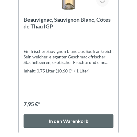
Beauvignac, Sauvignon Blanc, Côtes
de Thau IGP
Ein frischer Sauvignon blanc aus Südfrankreich.
Sein weicher, eleganter Geschmack frischer
Stachelbeeren, exotischer Früchte und eine
angenehme Säure machen diesen perfekten
Inhalt:
0.75 Liter
(10,60 €* / 1 Liter)
Sauvigon blanc einfach
unwiderstehlich.ZutatenTrauben,
Säureregulatoren (Weinsäure (l(+)-)),
Konservierungsstoffe und Antioxidantien
(SCHWEFELDIOXID, KALIUMBISULFIT, l-
Ascorbinsäure), Stabilisatoren (enthält
7,95 €*
Metaweinsäure und/oder
Carboxymethylcellulose), Gase und Packgase
(Stickstoff, Kohlendioxid), kann unter
In den Warenkorb
Schutzatmosphäre in Flaschen abgefüllt
werden.