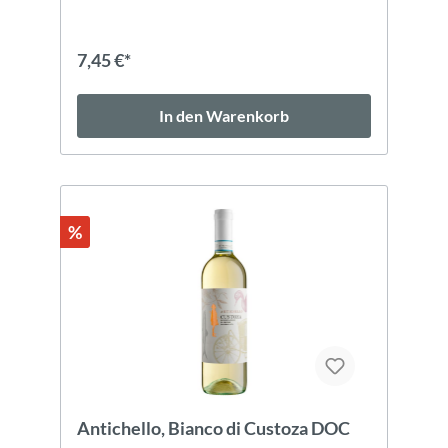
Edelstahltank ausgebaut.ZutatenTrauben,
Zucker; Säureregulatoren: Weinsäure, DL-
Äpfelsäure; Antioxidationsmittel: L-
7,45 €*
Ascorbinsäure, SULFITE; Stabilisatoren:
Citronensäure, Carboxymethylcellulose. Unter
Schutzatmosphäre abgefüllt.
In den Warenkorb
%
Antichello, Bianco di Custoza DOC