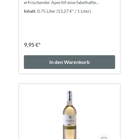
erfrischender Aperitif eine fabelhafte
Wahl.ExpertiseDer Name „Piquepoul =
Inhalt:
0.75 Liter
(13,27 €* / 1 Liter)
Lippenbeißer“ leitet sich vom hohen
Säuregehalt der Weißweine mit Zitronenaroma
ab.ZutatenTrauben, Konservierungsstoffe und
Antioxidantien (SCHWEFELDIOXID, l-
Ascorbinsäure), Stabilisatoren (Metaweinsäure,
Carboxymethylcellulose), Gase und Packgase
9,95 €*
(Stickstoff, Kohlendioxid).
In den Warenkorb