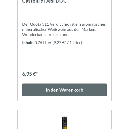
Castelli di Jesi DOC
Der Quota 311 Verdicchio ist ein aromatischer,
mineralischer Weißwein aus den Marken.
Wunderbar säurearm und
cremig.ZutatenTrauben, Konservierungs- und
Inhalt:
0.75 Liter
(9,27 €* / 1 Liter)
Antioxidationsmittel (KALIUMBISULFIT
(E224)), Stabilisatoren: Carboxymethylcellulose
6,95 €*
In den Warenkorb