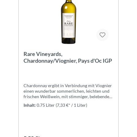
Rare Vineyards,
Chardonnay/Viognier, Pays d'Oc IGP
Chardonnay ergibt in Verbindung mit Viognier
einen wunderbar sommerlichen, leichten und
frischen Weißwein, mit stimmiger, belebender
Säure, einer ansprechend-fülligen Frucht
Inhalt:
0.75 Liter
(7,33 €* / 1 Liter)
weißer Blüten, von Pfirsich und Limette und
viel Geschmack!ZutatenTrauben,
konzentrierter Traubenmost, Säureregulatoren
(enthält Weinsäure und/oder Apfelsäure),
Konservierungsstoffe und Antioxidantien:
(Kaliumsorbat, SULFITE), Stabilisatoren