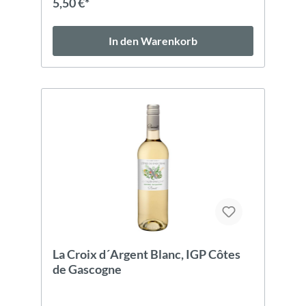
5,50 €*
(Carboxymethylcellulose). Die Abfüllung kann
unter Schutzatmosphäre erfolgen.
In den Warenkorb
La Croix d´Argent Blanc, IGP Côtes
de Gascogne