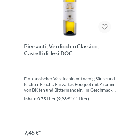
Piersanti, Verdicchio Classico,
Castelli di Jesi DOC
Ein klassischer Verdicchio mit wenig Säure und
leichter Frucht. Ein zartes Bouquet mit Aromen
von Blüten und Bittermandeln. Im Geschmack
ausbalanciert mit sanftem
Inhalt:
0.75 Liter
(9,93 €* / 1 Liter)
Abgang.ZutatenTrauben, Konservierungsstoff:
SULFITE, Stabilisatoren:
Carboxymethylcellulose
7,45 €*