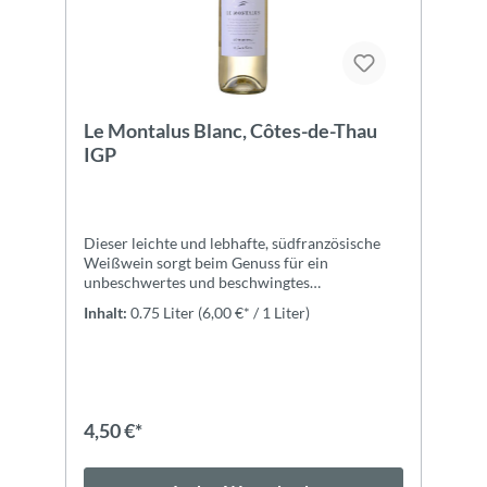
Le Montalus Blanc, Côtes-de-Thau
IGP
Dieser leichte und lebhafte, südfranzösische
Weißwein sorgt beim Genuss für ein
unbeschwertes und beschwingtes
Sommergefühl. Probieren Sie ihn mal als
Inhalt:
0.75 Liter
(6,00 €* / 1 Liter)
Aperitif!ZutatenTrauben, konzentrierter
Traubenmost, Konservierungsstoffe und
Antioxidantien (SCHWEFELDIOXID, L-
Ascorbinsäure), Stabilisatoren
(Carboxymethylcellulose), Gase und Packgase
(Stickstoff, Kohlendioxid), kann unter
4,50 €*
Schutzatmosphäre in Flaschen abgefüllt
werden.