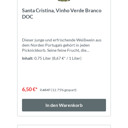
Santa Cristina, Vinho Verde Branco
DOC
Dieser junge und erfrischende Weißwein aus
dem Norden Portugals gehört in jeden
Picknickkorb. Seine feine Frucht, die
angenehme und lebhafte Säure und Perlage
Inhalt:
0.75 Liter
(8,67 €* / 1 Liter)
begleiten Sie perfekt durch sommerliche
Tage!ZutatenTrauben, Konservierungsstoff
(SULFITE) E300, Stabilisatoren E414
6,50 €*
7,45 €*
(12.75% gespart)
In den Warenkorb