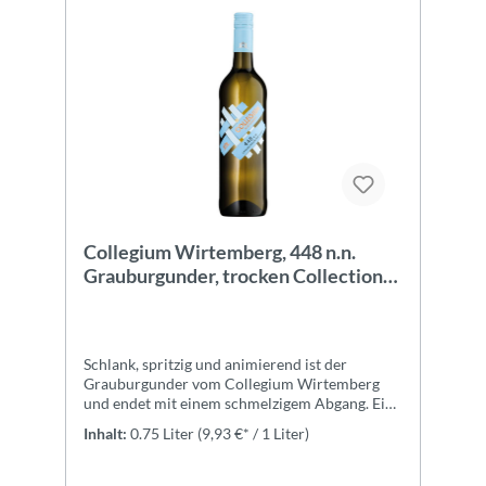
Collegium Wirtemberg, 448 n.n.
Grauburgunder, trocken Collection
Collegium
Schlank, spritzig und animierend ist der
Grauburgunder vom Collegium Wirtemberg
und endet mit einem schmelzigem Abgang. Ein
toller Begleiter für jeden Tag - ob zum Essen
Inhalt:
0.75 Liter
(9,93 €* / 1 Liter)
oder einfach zum Seele baumeln
lassen.ExpertiseDie Trauben des
Grauburgunders werden kühl vergoren und im