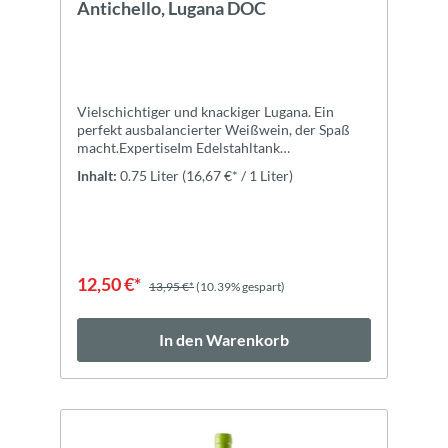
Antichello, Lugana DOC
Vielschichtiger und knackiger Lugana. Ein
perfekt ausbalancierter Weißwein, der Spaß
macht.ExpertiseIm Edelstahltank
gereiftZutatenTrauben, rektifizierter
Inhalt:
0.75 Liter
(16,67 €* / 1 Liter)
Traubenmost, Konservierungsstoff und
Antioxidantien: KALIUMMETABISULFIT
(E224), Stabilisierungsmittel:
Kaliumpolyaspartat (E456). Abgefüllt unter
Schutzatmosphäre
12,50 €*
13,95 €*
(10.39% gespart)
In den Warenkorb