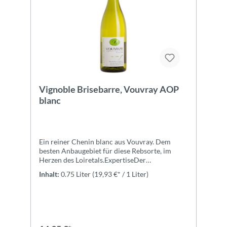
Vignoble Brisebarre, Vouvray AOP
blanc
Ein reiner Chenin blanc aus Vouvray. Dem
besten Anbaugebiet für diese Rebsorte, im
Herzen des Loiretals.ExpertiseDer
körperreiche Weißwein ist äußerst langlebig
Inhalt:
0.75 Liter
(19,93 €* / 1 Liter)
und kann sechs bis acht Jahre gelagert werden.