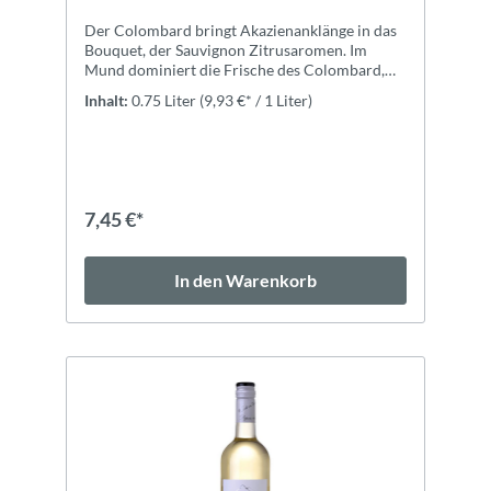
Der Colombard bringt Akazienanklänge in das
Bouquet, der Sauvignon Zitrusaromen. Im
Mund dominiert die Frische des Colombard,
während das Finale von grasigen und
Inhalt:
0.75 Liter
(9,93 €* / 1 Liter)
fruchtigen Sauvignon-Noten sowie blumigen
Aromen bestimmt wird.ZutatenWeintrauben,
Saccharose, konzentrierter Traubenmost;
Konservierungsmittel: E228
KALIUMBISULFITE, E220 SULFITE, Stabilisator:
Carboxymethylcellulose. Unter
7,45 €*
Schutzatmosphäre abgefüllt.
In den Warenkorb