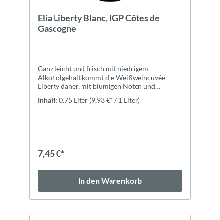
Elia Liberty Blanc, IGP Côtes de
Gascogne
Ganz leicht und frisch mit niedrigem
Alkoholgehalt kommt die Weißweincuvée
Liberty daher, mit blumigen Noten und
intensivem Zitrusaroma von Grapefruit und
Inhalt:
0.75 Liter
(9,93 €* / 1 Liter)
Zitrone.ExpertiseDen leichten Alkoholgehalt
von 9% verdankt der Elia Liberty der Rebsorte
Colombard, sowie der frühen Lese der Trauben.
Sie werden anschließend getrennt gepresst und
die alkoholische Gärung wird gestoppt, bevor
der natürliche Zuckergehalt der Trauben
7,45 €*
aufgebraucht ist, was den natürlichen,
niedrigen Alkoholgehalt von 9% vol.
garantiert.ZutatenTrauben,
In den Warenkorb
Konservierungsmittel: E228
KALIUMBISULFITE, E220 SULFITE; Stabilisator:
Carboxymethylcellulose. Unter
Schutzatmosphäre abgefüllt.