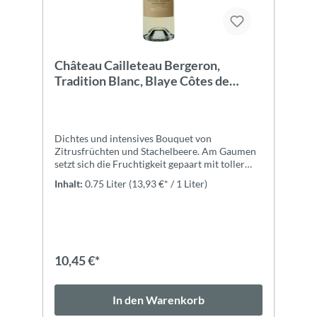
Château Cailleteau Bergeron,
Tradition Blanc, Blaye Côtes de
Bordeaux AOC, Bio
Dichtes und intensives Bouquet von
Zitrusfrüchten und Stachelbeere. Am Gaumen
setzt sich die Fruchtigkeit gepaart mit toller
Mineralität fort.ZutatenTrauben *
Inhalt:
0.75 Liter
(13,93 €* / 1 Liter)
Konservierungsmittel : Schwefeldioxid
(SULFITE) Stabilisierungsmittel :
Gummiarabikum * * Aus biologischem Anbau
10,45 €*
In den Warenkorb