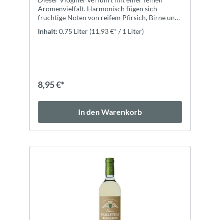
Aromenvielfalt. Harmonisch fügen sich
fruchtige Noten von reifem Pfirsich, Birne und
Aprikose und florale Anklänge von Rose und
Inhalt:
0.75 Liter
(11,93 €* / 1 Liter)
Veilchen zusammen.ZutatenTrauben,
Säureregulatoren (Weinsäure (l(+)-)),
Konservierungsstoffe und Antioxidantien
(SCHWEFELDIOXID, l-Ascorbinsäure),
Stabilisatoren (Carboxymethylcellulose), Gase
und Packgase (Stickstoff, Kohlendioxid), kann
8,95 €*
unter Schutzatmosphäre in Flaschen abgefüllt
werden.
In den Warenkorb