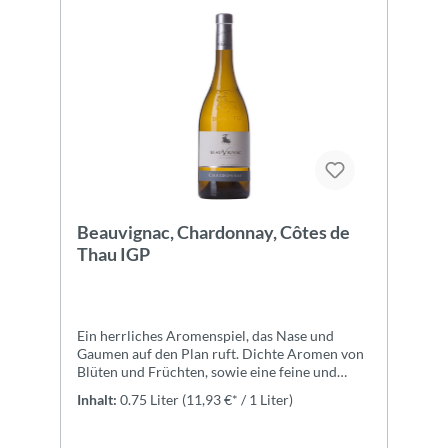
Beauvignac, Chardonnay, Côtes de
Thau IGP
Ein herrliches Aromenspiel, das Nase und
Gaumen auf den Plan ruft. Dichte Aromen von
Blüten und Früchten, sowie eine feine und
äußerst elegante Säure. Ein Chardonnay zum
Inhalt:
0.75 Liter
(11,93 €* / 1 Liter)
Wohlfühlen.ZutatenTrauben, konzentrierter
Traubenmost, Säureregulatoren (Weinsäure
(l(+)-), Apfelsäure (d,l-; l-)),