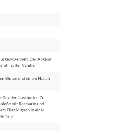
 Ausgewogenheit. Der Abgang
efühl süßer Vanille.
ßen Blüten und einem Hauch
 Soße oder Nussbutter. Zu
lspieße mit Rosmarin und
em Filet Mignon in einer
lhuhn-S