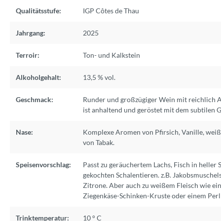
Qualitätsstufe:
IGP Côtes de Thau
Jahrgang:
2025
Terroir:
Ton- und Kalkstein
Alkoholgehalt:
13,5 % vol.
Geschmack:
Runder und großzügiger Wein mit reichlich
ist anhaltend und geröstet mit dem subtilen G
Nase:
Komplexe Aromen von Pfirsich, Vanille, wei
von Tabak.
Speisenvorschlag:
Passt zu geräuchertem Lachs, Fisch in heller
gekochten Schalentieren. z.B. Jakobsmusche
Zitrone. Aber auch zu weißem Fleisch wie ein
Ziegenkäse-Schinken-Kruste oder einem Per
Trinktemperatur:
10 ° C