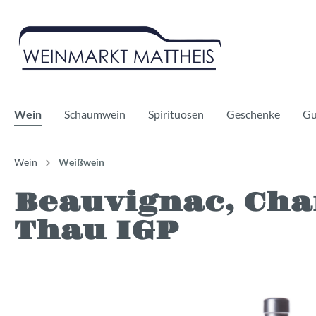
Wein
Schaumwein
Spirituosen
Geschenke
Gu
Wein
Weißwein
Beauvignac, Cha
Rotwein
Sekt
Whisky
Weißwe
Prosecc
Gin
Thau IGP
Bag in Boxes
Champagner
Likör
Alkoholf
Cidre
Alkoholf
Vegan
Bio