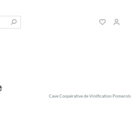
e
Cave Coopérative de Vinification Pomerols