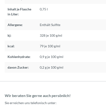
Inhalt je Flasche
0,75 l
in Liter:
Allergene:
Enthält Sulfite
kj:
328 je 100 g/ml
kcal:
79 je 100 g/ml
Kohlenhydrate:
0,9 g je 100 g/ml
davon Zucker:
0,2 g je 100 g/ml
Wir beraten Sie gerne auch persönlich!
Sie erreichen uns telefonisch unter: