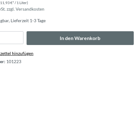
(11,93 €* / 1 Liter)
wSt. zzgl. Versandkosten
gbar, Lieferzeit 1-3 Tage
In den Warenkorb
ettel hinzufügen
er:
101223