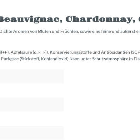
eauvignac, Chardonnay, C
 Dichte Aromen von Blüten und Früchten, sowie eine feine und äußerst 
l(+)-), Apfelsäure (d,l-; l-)), Konservierungsstoffe und Antioxidantie
ackgase (Stickstoff, Kohlendioxid), kann unter Schutzatmosphäre in Fla