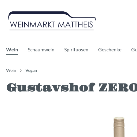
Wein
Schaumwein
Spirituosen
Geschenke
Gu
Wein
Vegan
Gustavshof ZERO
Rotwein
Sekt
Whisky
Weißwe
Prosecc
Gin
Bag in Boxes
Champagner
Likör
Alkoholf
Cidre
Alkoholf
Vegan
Bio