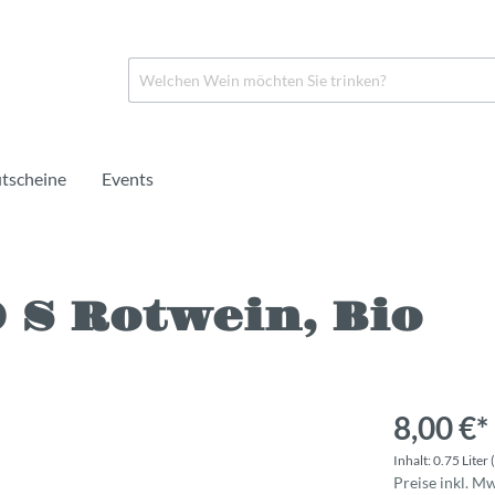
tscheine
Events
 S Rotwein, Bio
in
o
Rosé
Crémant
Portwein
rei
rei
Naturwein
Alkoholfrei
Likörwein
8,00 €*
Inhalt:
0.75 Liter
Preise inkl. M