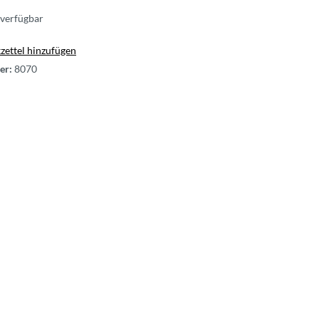
verfügbar
ettel hinzufügen
er:
8070