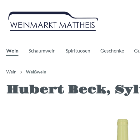
Wein
Schaumwein
Spirituosen
Geschenke
Gu
Wein
Weißwein
Hubert Beck, Syl
Rotwein
Sekt
Whisky
Weißwe
Prosecc
Gin
Bag in Boxes
Champagner
Likör
Alkoholf
Cidre
Alkoholf
Vegan
Bio