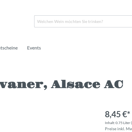
tscheine
Events
vaner, Alsace AC
in
o
Rosé
Crémant
Portwein
rei
rei
Naturwein
Alkoholfrei
Likörwein
8,45 €*
Inhalt:
0.75 Liter
Preise inkl. M