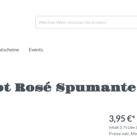
tscheine
Events
ot Rosé Spumante 
in
o
Rosé
Crémant
Portwein
rei
rei
Naturwein
Alkoholfrei
Likörwein
3,95 €*
Inhalt:
0.75 Liter
Preise inkl. M