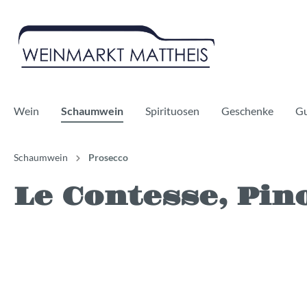
Wein
Schaumwein
Spirituosen
Geschenke
Gu
Schaumwein
Prosecco
Le Contesse, Pin
Rotwein
Sekt
Whisky
Weißwe
Prosecc
Gin
Bag in Boxes
Champagner
Likör
Alkoholf
Cidre
Alkoholf
Vegan
Bio