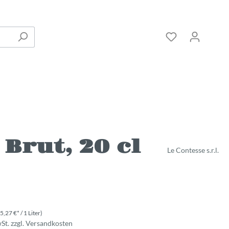
Brut, 20 cl
Le Contesse s.r.l.
(5,27 €* / 1 Liter)
wSt. zzgl. Versandkosten