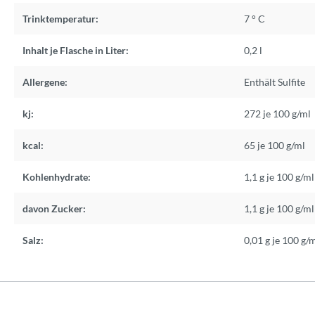
Trinktemperatur:
7 ° C
Inhalt je Flasche in Liter:
0,2 l
Allergene:
Enthält Sulfite
kj:
272 je 100 g/ml
kcal:
65 je 100 g/ml
Kohlenhydrate:
1,1 g je 100 g/ml
davon Zucker:
1,1 g je 100 g/ml
Salz:
0,01 g je 100 g/