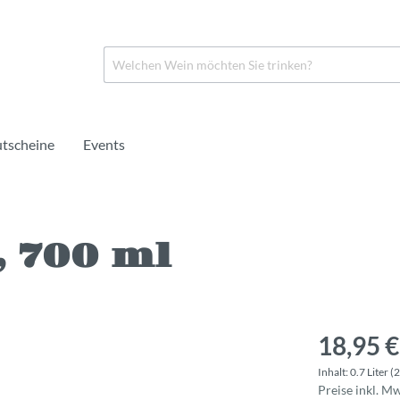
tscheine
Events
, 700 ml
in
o
Rosé
Crémant
Portwein
rei
rei
Naturwein
Alkoholfrei
Likörwein
18,95 €
Inhalt:
0.7 Liter
(2
Preise inkl. M