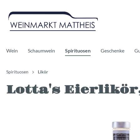
Wein
Schaumwein
Spirituosen
Geschenke
Gu
Spirituosen
Likör
Lotta's Eierlikör
Rotwein
Sekt
Whisky
Weißwe
Prosecc
Gin
Bag in Boxes
Champagner
Likör
Alkoholf
Cidre
Alkoholf
Vegan
Bio